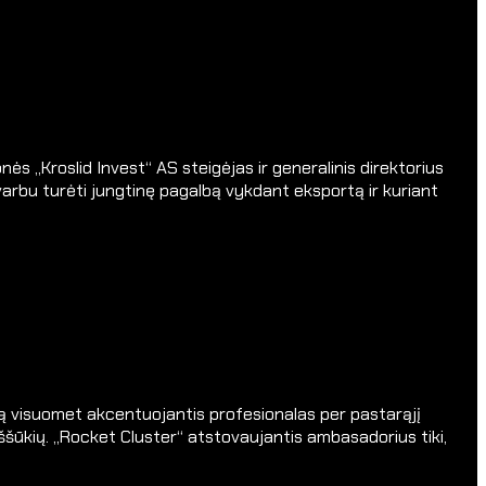
s „Kroslid Invest“ AS steigėjas ir generalinis direktorius
Svarbu turėti jungtinę pagalbą vykdant eksportą ir kuriant
gimą visuomet akcentuojantis profesionalas per pastarąjį
ššūkių. „Rocket Cluster“ atstovaujantis ambasadorius tiki,