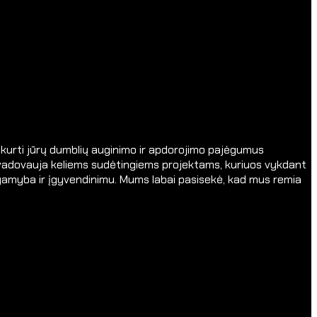
 sukurti jūrų dumblių auginimo ir apdorojimo pajėgumus
vadovauja keliems sudėtingiems projektams, kuriuos vykdant
gamyba ir įgyvendinimu. Mums labai pasisekė, kad mus remia