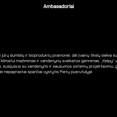
Ambasadoriai
ti jūrų dumblių ir bioproduktų pramonei,
dėl įvairių tikslų siekia
o klimatui mažinimas ir vandenynų sveikatos gerinimas.
„Kelpy“ 
us, susijusius su vandenyno ir sausumos sistemų
projektavimu, 
ei nepaprastai sparčiai vystytis Pietų pusrutulyje.