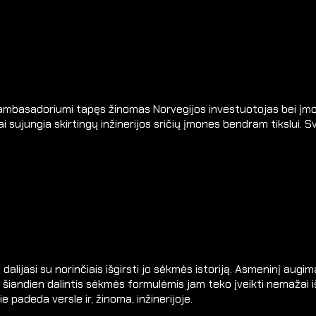
ambasadoriumi tapęs žinomas Norvegijos investuotojas bei įmonė
i sujungia skirtingų inžinerijos sričių įmones bendram tikslui. 
 dalijasi su norinčiais išgirsti jo sėkmės istoriją. Asmeninį au
t šiandien dalintis sėkmės formulėmis jam teko įveikti nemažai i
e padeda versle ir, žinoma, inžinerijoje.