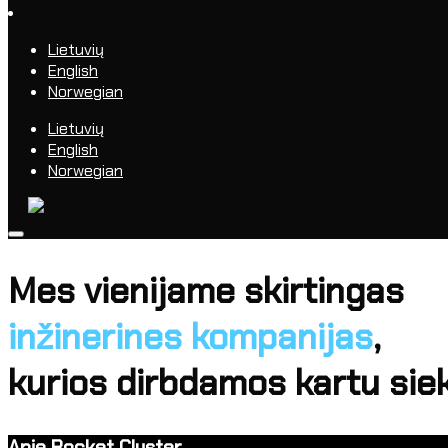
Lietuvių
English
Norwegian
Lietuvių
English
Norwegian
Mes vienijame skirtingas
inžinerines kompanijas
,
kurios dirbdamos kartu siek
Apie Rocket Cluster