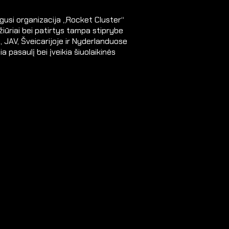
ngusi organizacija „Rocket Cluster“
ožiūriai bei patirtys tampa stiprybe
je, JAV, Šveicarijoje ir Nyderlanduose
a pasaulį bei įveikia šiuolaikinės