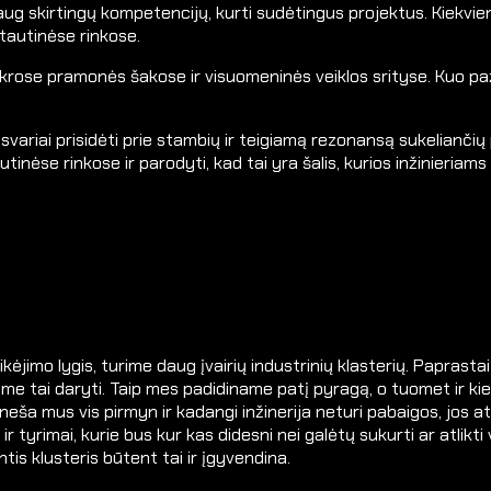
i daug skirtingų kompetencijų, kurti sudėtingus projektus. Kiek
ptautinėse rinkose.
 tikrose pramonės šakose ir visuomeninės veiklos srityse. Kuo pa
svariai prisidėti prie stambių ir teigiamą rezonansą sukeliančių
inėse rinkose ir parodyti, kad tai yra šalis, kurios inžinieriams
tikėjimo lygis, turime daug įvairių industrinių klasterių. Pap
e tai daryti. Taip mes padidiname patį pyragą, o tuomet ir kiekv
is neša mus vis pirmyn ir kadangi inžinerija neturi pabaigos, jos 
 ir tyrimai, kurie bus kur kas didesni nei galėtų sukurti ar atli
antis klusteris būtent tai ir įgyvendina.