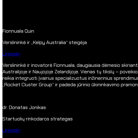
Fionnuala Quin
Verslininkė ir „Kelpy Australia“ steigėja
Linkedin
Verslininkė ir inovatorė Fionnuala, daugiausia dėmesio skirian
Australijoje ir Naujojoje Zelandijoje.
Vienas tų tikslų – poveiki
reikia integruoti įvairius
specializuotus inžinerinius sprendim
„Rocket Cluster Group“
ir padeda jūrinio ūkininkavimo pramon
dr. Donatas Jonikas
Startuolių rinkodaros strategas
Linkedin