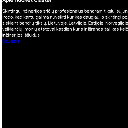
Skirtingų inžinerijos sričių profesionalus bendram tikslui suju
įrodo, kad kartu galima nuveikti kur kas daugiau, o skirtingi p
siekiant bendrų tikslų. Lietuvoje, Latvijoje, Estijoje, Norvegijo
veikiančių įmonių atstovai kasdien kuria ir išranda tai, kas keiči
inžinerijos iššūkius.
Daugiau