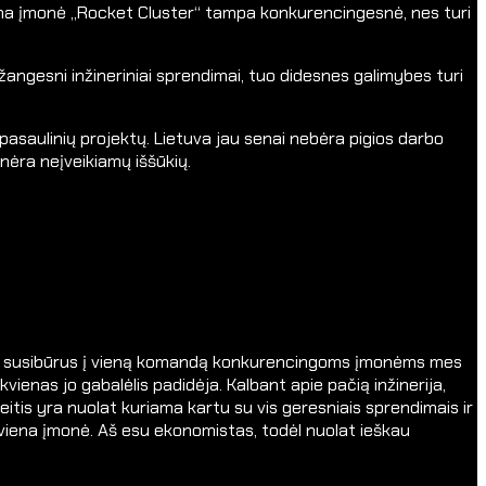
viena įmonė „Rocket Cluster“ tampa konkurencingesnė, nes turi
žangesni inžineriniai sprendimai, tuo didesnes galimybes turi
 pasaulinių projektų. Lietuva jau senai nebėra pigios darbo
 nėra neįveikiamų iššūkių.
rastai susibūrus į vieną komandą konkurencingoms įmonėms mes
ienas jo gabalėlis padidėja. Kalbant apie pačią inžinerija,
ateitis yra nuolat kuriama kartu su vis geresniais sprendimais ir
kti viena įmonė. Aš esu ekonomistas, todėl nuolat ieškau