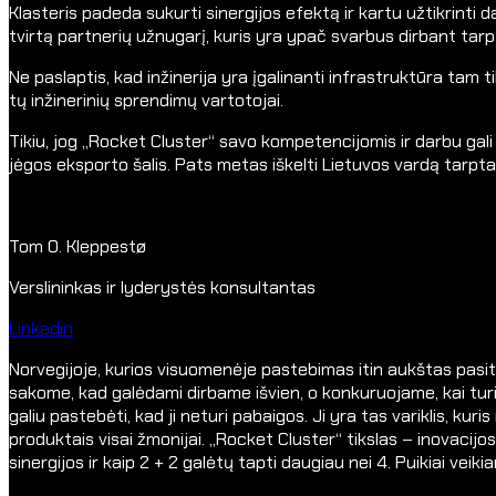
Klasteris padeda sukurti sinergijos efektą ir kartu užtikrint
tvirtą partnerių užnugarį, kuris yra ypač svarbus dirbant tar
Ne paslaptis, kad inžinerija yra įgalinanti infrastruktūra tam
tų inžinerinių sprendimų vartotojai.
Tikiu, jog „Rocket Cluster“ savo kompetencijomis ir darbu gali 
jėgos eksporto šalis. Pats metas iškelti Lietuvos vardą tarptaut
Tom O. Kleppestø
Verslininkas ir lyderystės konsultantas
Linkedin
Norvegijoje, kurios visuomenėje pastebimas itin aukštas pasi
sakome, kad galėdami dirbame išvien, o konkuruojame, kai turim
galiu pastebėti, kad ji neturi pabaigos. Ji yra tas variklis, kur
produktais visai žmonijai. „Rocket Cluster“ tikslas – inovacijos
sinergijos ir kaip 2 + 2 galėtų tapti daugiau nei 4. Puikiai veiki