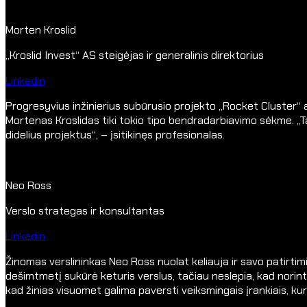
Morten Kroslid
„Kroslid Invest“ AS steigėjas ir generalinis direktorius
Linkedin
Progresyvius inžinierius subūrusio projekto „Rocket Cluster“ 
Mortenas Kroslidas tiki tokio tipo bendradarbiavimo sėkme. „Ta
didelius projektus“, – įsitikinęs profesionalas.
Neo Ross
Verslo strategas ir konsultantas
Linkedin
Žinomas verslininkas Neo Ross nuolat keliauja ir savo patirtimi
dešimtmetį sukūrė keturis verslus, tačiau neslepia, kad norin
kad žinias visuomet galima paversti veiksmingais įrankiais, kuri