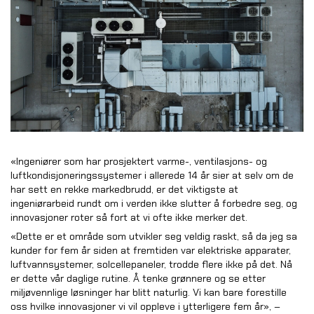
«Ingeniører som har prosjektert varme-, ventilasjons- og
luftkondisjoneringssystemer i allerede 14 år sier at selv om de
har sett en rekke markedbrudd, er det viktigste at
ingeniørarbeid rundt om i verden ikke slutter å forbedre seg, og
innovasjoner roter så fort at vi ofte ikke merker det.
«Dette er et område som utvikler seg veldig raskt, så da jeg sa
kunder for fem år siden at fremtiden var elektriske apparater,
luftvannsystemer, solcellepaneler, trodde flere ikke på det. Nå
er dette vår daglige rutine. Å tenke grønnere og se etter
miljøvennlige løsninger har blitt naturlig. Vi kan bare forestille
oss hvilke innovasjoner vi vil oppleve i ytterligere fem år», –