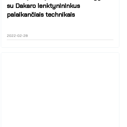
su Dakaro lenktynininkus
palaikančiais technikais
2022-02-28