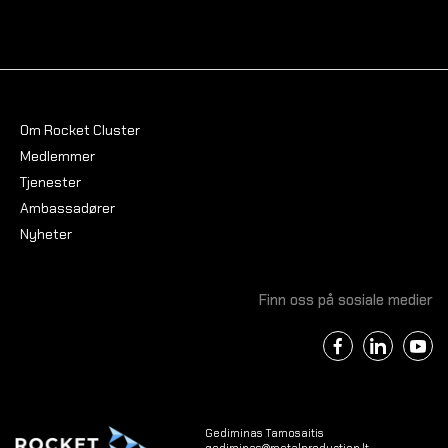
Om Rocket Cluster
Medlemmer
Tjenester
Ambassadører
Nyheter
Finn oss på sosiale medier
Gediminas Tamosaitis
gediminas@metalproduction.lt