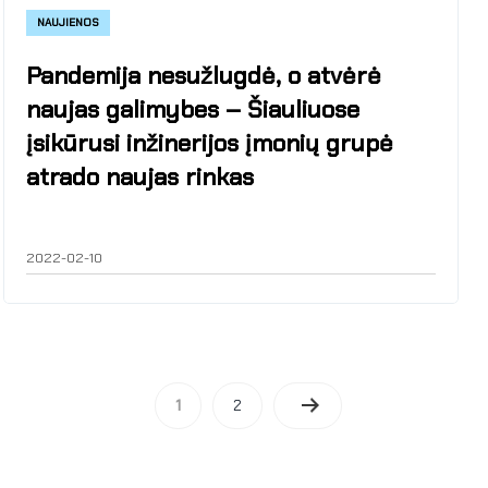
NAUJIENOS
Pandemija nesužlugdė, o atvėrė
naujas galimybes – Šiauliuose
įsikūrusi inžinerijos įmonių grupė
atrado naujas rinkas
2022-02-10
1
2